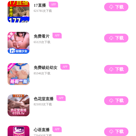
博彩平台 大讲堂·青年论坛 第5期|气候风险下的企业行为响应与发展韧性研究：基于供应链整合的视角
了解详情