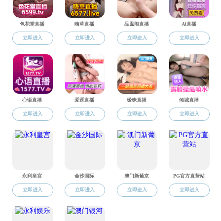
博彩平台 大讲堂·青年论坛第7期：Do Industrial Plants Actively Respond to Short-Term Regulations? Evidence from China's Air Quality Alerts System
了解详情
博彩平台 2025年硕士研究生复试细则及安排
考生复试诚信承诺书.pdf
了解详情
博彩平台 2025年硕士研究生复试资格名单公示