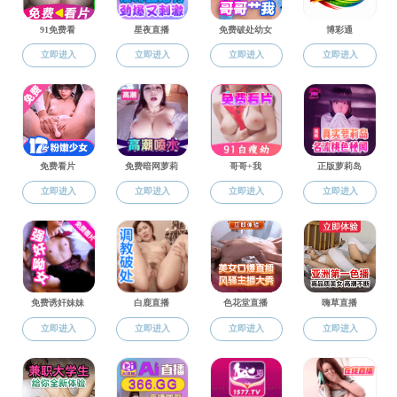
王念新教授做客博彩平台承办的“河海社科大讲堂”
5月20日，江苏科技大学经济管理博彩平台院长王念新教授应邀做客“河海社科大讲堂”，作《背负式评论对众筹出资者决策影响的实证研究》专题报告。博彩平台 院长庞庆华主持活动。报告基于全球众筹市场爆发式增长背景，聚焦众筹项目发起人背负式评论行为对出资者决策的影响机制。研究突破传统分析框架，创新性地将发起人行为纳入研究体系，构建包含发起人角色、出资决策过程和背负式评论行为的理论模型，提出三类研究假设。通过面板Tobit模型实证分析发现：背负式评论对被评论项目众筹筹资绩效存在负向影响，发起人背负式评论行为可以减弱其负向影响，揭示评论抑制效应和注意分散效应的双重影响机制。研究采用内生性检验排除社交平台影响，通过更换因变量和估计模型进行鲁棒性检验，证实结论可靠性。该研究理论层面拓展了众筹研究边界，为平台评论区管理提供新视角，但在数据限制、遗漏变量和异质性等方面仍存在改进空间。互动环节中，参会师生就“背负式评论的互动性”与王教授展开深入探讨。庞庆华院长对本次讲座进行总结，并为王念新教授颁发讲座专家证书，感谢其对河海大学人文科学教育工作的重视与付出。王念新教授，江苏科技大学经济管理博彩平台院长，教育部青年长江
王念新教授做客博彩平台承办的“河海社科大讲堂”
5月20日，江苏科技大学经济管理博彩平台院长王念新教授应邀做客“河海社科大
讲堂”，作《背负式评论对众筹出资者决策影响的实证研究》专题报告。博彩平台
院长庞庆华主持活动。报告基于全球众筹市场爆发式增长背景，聚焦众筹项目发起
人背负式评论行为对出资者决策的影响机制。研究突破传统分析框架，创新性地将
博彩平台召开第一届教职工大会暨工会第一届会员大会
发起人行为纳入研究体系，构建包含发起人角色、出资决策过程和背负式评论行为
为了凝聚教职工智慧力量，推进民主管理，进一步增强博彩平台凝聚力与向心力，
的理论模型，提出三类研究假设。通过面板Tobit模型实证分析发现：背负式评论
5 月19 日，博彩平台 第一届教职工大会暨工会第一届会员大会隆重召开。河海大
对被评论项目众筹筹资绩效存在负向影响，发起人背负式评论行为可以减弱其负向
学工会主席浦玲出席会议，博彩平台党委书记陈杰主持。博彩平台党委副书记赵光
河海大学博彩平台 人才
影响，揭示评论抑制效应和注意分散效应的双重影响机制。研究采用内生性检验排
好宣读了大会筹备工作报告。校工会浦玲主席宣读了河海大学工会委员会批复。大
博彩平台在2025年“长荡湖杯”乒乓球赛中夺冠
除社交平台影响，通过更换因变量和估计模型进行鲁棒性检验，证实结论可靠性。
招聘公告
会选举产生博彩平台 第一届教职工大会执委会委员、工会第一届委员会委员。本
5月11日，河海大学“长荡湖杯”乒乓球赛决赛在常州校区隆重举行。博彩平台代表
该研究理论层面拓展了众筹研究边界，为平台评论区管理提供新视角，但在数据限
次大会的成功举办，是河海大学博彩平台 发展历程中的重要里程碑。河海大学博
队在比赛中展现出顽强斗志与精湛球技，夺得冠军。比赛过程跌宕起伏。混双比赛
制、遗漏变量和异质性等方面仍存在改进空间。互动环节中，参会师生就“背负式
彩平台 将继续秉承“立德树人”的教育理念，推进治理体系和治理能力建设，聚焦学
×关闭
成为全场焦点。开局阶段，顾承尧与韩庆怡配合默契，迅速以2:0取得领先。第四
评论的互动性”与王教授展开深入探讨。庞庆华院长对本次讲座进行总结，并为王
科发展内涵，积极谋划新文科专业布局，构建产教融合协同育人机制，全面落实课
局双方陷入焦灼，关键时刻，韩庆怡凭借出色发挥扳平比分，在比赛最后，顾承尧
念新教授颁发讲座专家证书，感谢其对河海大学人文科学教育工作的重视与付出。
喜报|博彩平台 青年教师金宇彤喜获2024年江苏省“双创博士”
程思政，引导教师践行教书育人使命，持续提升人才培养质量，为学校 “双一流”