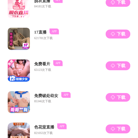
2025-04-01
博彩平台 校友讲堂 第5期|挖掘中国特色水治理故事：从社会实
践到论文发表
2025-03-27
博彩平台 2025年硕士研究生建议录取名单公示
科研速递
查看更多+