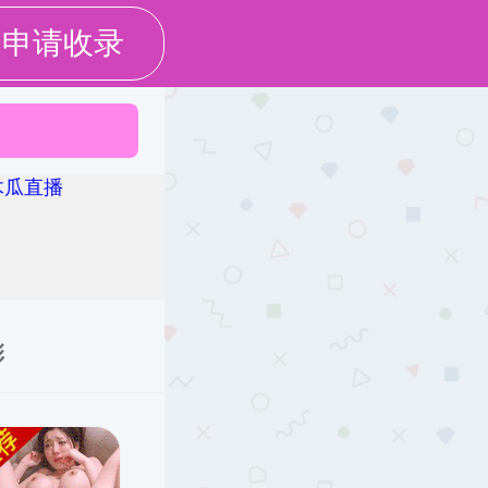
学校官网
联系我们
国际合作
学生工作
校友之家
下载中心